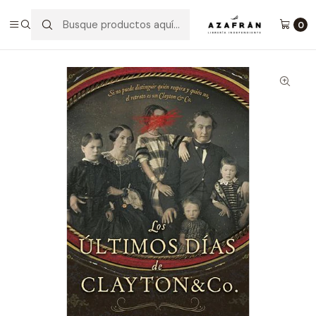
Inicio
Categorías
Novelas
Terror Y Ciencia Ficción
Los ÚLtimos Días De Clayton&co.
0