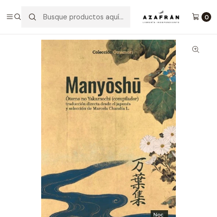
Inicio
Categorías
Novelas
Narrativa
Manyoshu
0