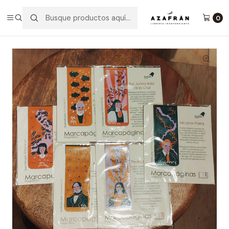
Inicio
Categorías
Papelería
Marcapáginas Magnéticos - Autores
0