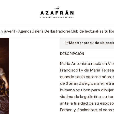
nicio
Categorías
No ficción
Biografía Y Memoria
María Antonie
|
MARÍA ANTON
l y juvenil
Agenda
Galería De Ilustradores
Club de lectura
Haz tu lib
Mostrar stock de ubicaci
DESCRIPCIÓN
María Antonieta nació en Vie
Francisco I y de María Teres
cuando tenía catorce años, c
de Stefan Zweig para el retr
humana se unen para dibujar
víctima de la guillotina: su t
ante la frialdad de su espo
Fersen y, finalmente, el caos 