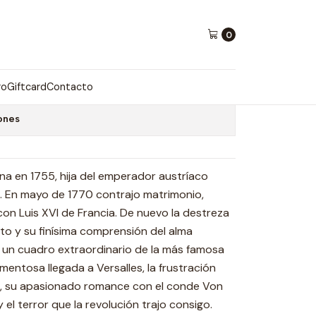
ta
0
IETA
ro
Giftcard
Contacto
ones
na en 1755, hija del emperador austríaco
a. En mayo de 1770 contrajo matrimonio,
on Luis XVI de Francia. De nuevo la destreza
ato y su finísima comprensión del alma
 un cuadro extraordinario de la más famosa
ormentosa llegada a Versalles, la frustración
so, su apasionado romance con el conde Von
y el terror que la revolución trajo consigo.