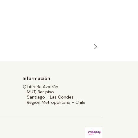
EL RUIS
-20% OFF
Kristin Ha
Agotado
$12.000
$1
Información
Librería Azafrán
MUT, 3er piso
Santiago - Las Condes
Región Metropolitana - Chile