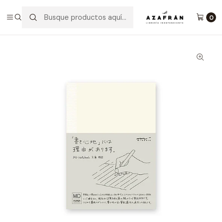
Inicio
Categorías
Papelería
Md Paper Cuaderno A6 Líneas
0