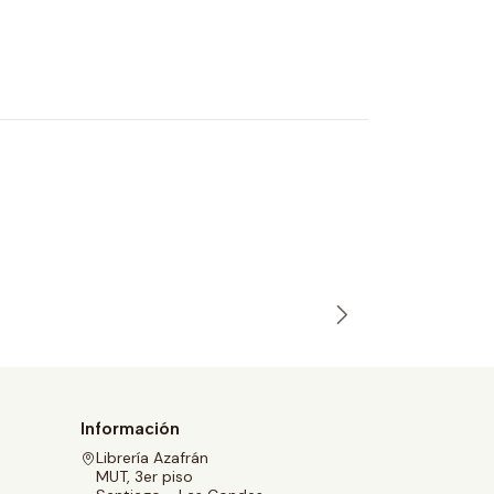
LA FURIA
Theroigne
$21.700
Información
Librería Azafrán
MUT, 3er piso