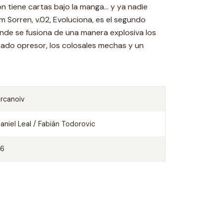
ón tiene cartas bajo la manga… y ya nadie
m Sorren, v.02, Evoluciona, es el segundo
onde se fusiona de una manera explosiva los
tado opresor, los colosales mechas y un
rcanoiv
aniel Leal / Fabián Todorovic
96