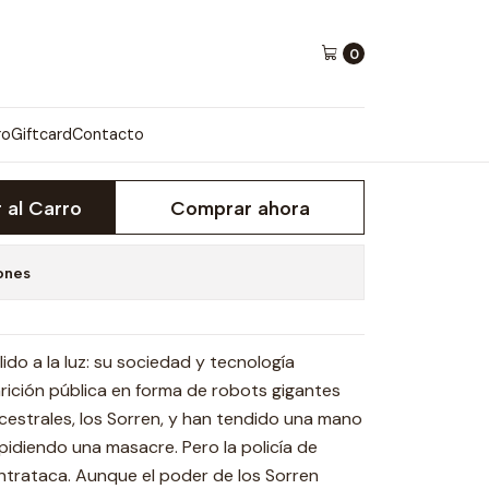
0
AM SORREN 02 -
ro
Giftcard
Contacto
 al Carro
Comprar ahora
ones
do a la luz: su sociedad y tecnología
ición pública en forma de robots gigantes
ncestrales, los Sorren, y han tendido una mano
idiendo una masacre. Pero la policía de
contrataca. Aunque el poder de los Sorren