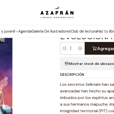
Inicio
Mecha Selknam Sorren 02 - Evoluciona
|
MECHA SELKN
l y juvenil
Agenda
Galería De Ilustradores
Club de lectura
Haz tu lib
EVOLUCIONA
Agregar
Cantidad
Mostrar stock de ubicaci
DESCRIPCIÓN
Los secretos Selknam han sali
avanzadas han hecho su apar
imbuidos por los espíritus a
a sus hermanos mapuche, imp
integridad territorial (PIT) 