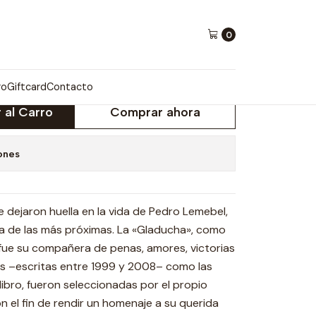
0
ADYS
ro
Giftcard
Contacto
 al Carro
Comprar ahora
ones
 dejaron huella en la vida de Pedro Lemebel,
na de las más próximas. La «Gladucha», como
 fue su compañera de penas, amores, victorias
as –escritas entre 1999 y 2008– como las
libro, fueron seleccionadas por el propio
n el fin de rendir un homenaje a su querida