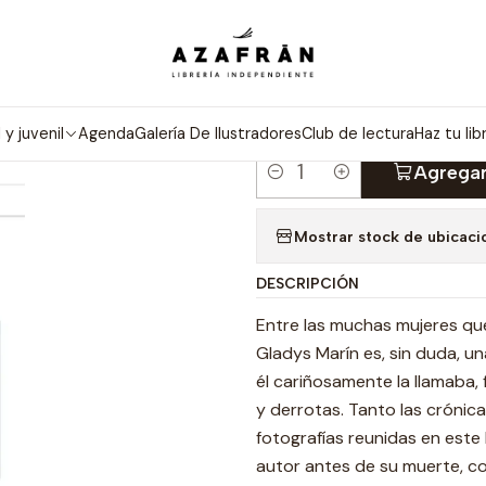
Inicio
Categorías
Novelas
Literatura Chilena
Mi Amiga Gladys
|
MI AMIGA GL
l y juvenil
Agenda
Galería De Ilustradores
Club de lectura
Haz tu lib
Agregar
Cantidad
Mostrar stock de ubicaci
DESCRIPCIÓN
Entre las muchas mujeres que
Gladys Marín es, sin duda, u
él cariñosamente la llamaba,
y derrotas. Tanto las crónic
fotografías reunidas en este 
autor antes de su muerte, co