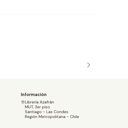
POESÍA 
Agotado
Anne Sext
$32.000
Información
Librería Azafrán
MUT, 3er piso
Santiago - Las Condes
Región Metropolitana - Chile