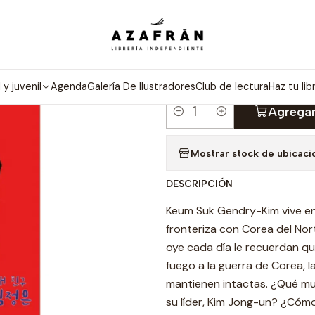
Inicio
Mi Amigo Kim Jong-un
|
MI AMIGO KI
l y juvenil
Agenda
Galería De Ilustradores
Club de lectura
Haz tu lib
Agregar
Cantidad
Mostrar stock de ubicaci
DESCRIPCIÓN
Keum Suk Gendry-Kim vive en 
fronteriza con Corea del Nor
oye cada día le recuerdan qu
fuego a la guerra de Corea, l
mantienen intactas. ¿Qué m
su líder, Kim Jong-un? ¿Cómo