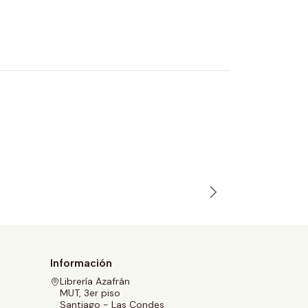
CRÓNIC
José Marí
$21.100
Información
Librería Azafrán
MUT, 3er piso
Santiago - Las Condes