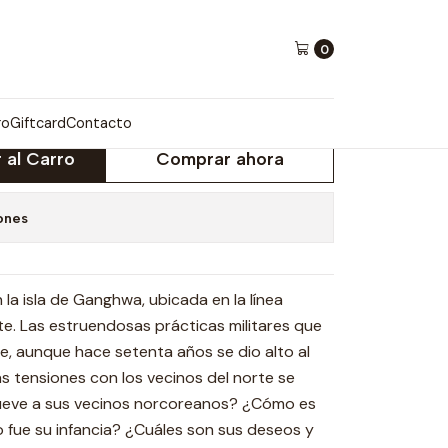
0
M JONG-UN
ro
Giftcard
Contacto
 al Carro
Comprar ahora
ones
la isla de Ganghwa, ubicada en la línea
te. Las estruendosas prácticas militares que
e, aunque hace setenta años se dio alto al
as tensiones con los vecinos del norte se
ueve a sus vecinos norcoreanos? ¿Cómo es
 fue su infancia? ¿Cuáles son sus deseos y