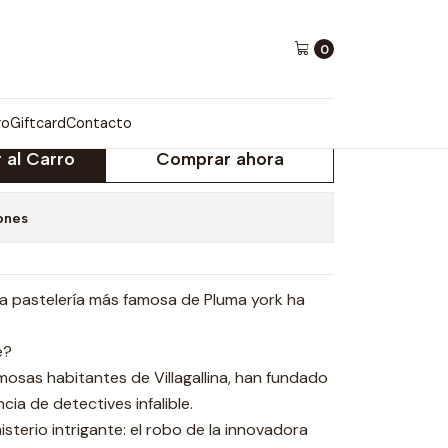
0
 PLUMA YORK
ro
Giftcard
Contacto
 al Carro
Comprar ahora
ones
la pastelería más famosa de Pluma york ha
e?
famosas habitantes de Villagallina, han fundado
a de detectives infalible.
isterio intrigante: el robo de la innovadora