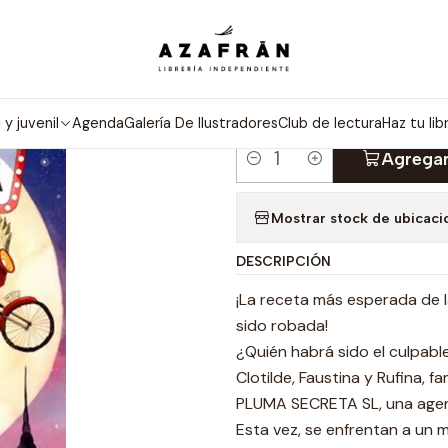
Inicio
Infantil y Juvenil
Infantil
Misterio En Pluma York
|
MISTERIO EN
l y juvenil
Agenda
Galería De Ilustradores
Club de lectura
Haz tu lib
Agregar
Cantidad
Mostrar stock de ubicaci
DESCRIPCIÓN
¡La receta más esperada de 
sido robada!
¿Quién habrá sido el culpabl
Clotilde, Faustina y Rufina, 
PLUMA SECRETA SL, una agenci
Esta vez, se enfrentan a un m