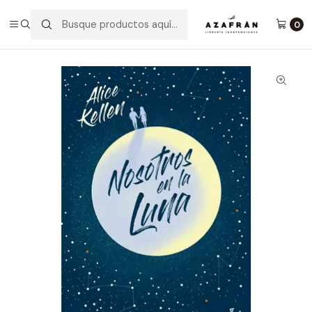
Inicio
Categorías
Novelas
Romántica
Nosotros En La Luna (Tapa Dura)
0