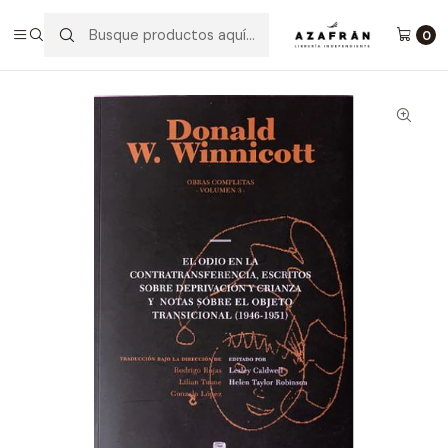
Inicio
Categorías
No ficción
Psicología
Obras Completas Vol. 3
0