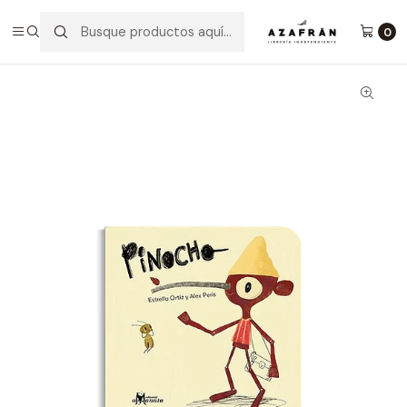
Inicio
Infantil y Juvenil
Infantil
Pinocho
0