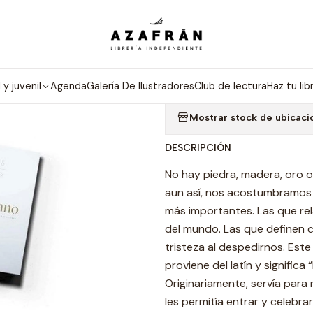
Inicio
Categorías
No ficción
Ciencias Sociales
Profano
|
PROFANO
l y juvenil
Agenda
Galería De Ilustradores
Club de lectura
Haz tu lib
Mostrar stock de ubicaci
DESCRIPCIÓN
No hay piedra, madera, oro o
aun así, nos acostumbramos 
más importantes. Las que re
del mundo. Las que definen c
tristeza al despedirnos. Este
proviene del latín y significa
Originariamente, servía para 
les permitía entrar y celebrar