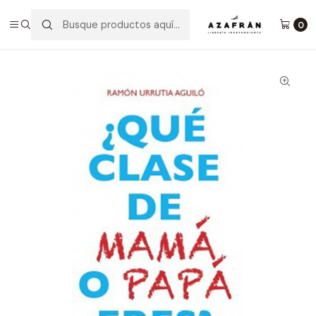
Inicio
Categorías
Salud y bienestar
Crianza
¿Qué Clase De Mamá O Papá Eres?
0