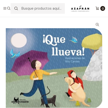
Inicio
Infantil y Juvenil
Infantil
¡Que Llueva!
0