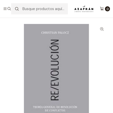
Inicio
Categorías
No ficción
Ensayo
Re/evolucion Teoría General De Resolución De Conflictos
0