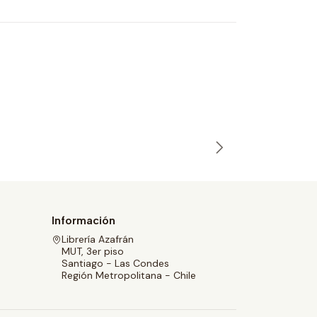
FAMILIAS
Vivian Ma
$6.900
Información
Librería Azafrán
MUT, 3er piso
Santiago - Las Condes
Región Metropolitana - Chile