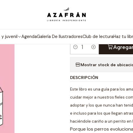
Inicio
Solo Necesito Un Perro
|
SOLO NECESI
l y juvenil
Agenda
Galería De Ilustradores
Club de lectura
Haz tu lib
Agregar
Cantidad
Mostrar stock de ubicaci
DESCRIPCIÓN
Este libro es una guía para los a
cuidar mejor a nuestros fieles co
adoptar y los que nunca han teni
e incluso para los que llegan at
haciéndole cariño a un perrito en l
Porque los perros evolucio