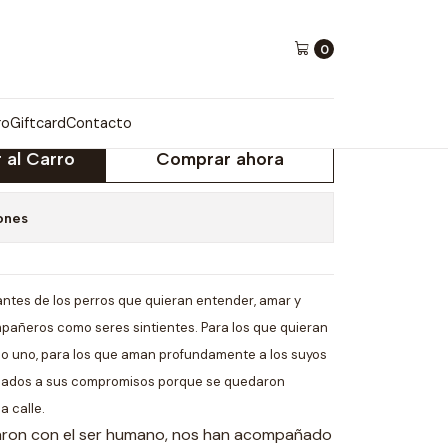
0
TO UN PERRO
ro
Giftcard
Contacto
 al Carro
Comprar ahora
ones
mantes de los perros que quieran entender, amar y
mpañeros como seres sintientes. Para los que quieran
do uno, para los que aman profundamente a los suyos
rasados a sus compromisos porque se quedaron
a calle.
naron con el ser humano, nos han acompañado