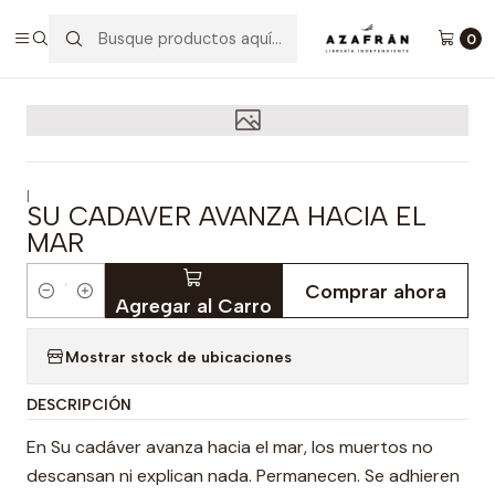
Inicio
Categorías
Novelas
Literatura Chilena
Su Cadaver Avanza Hacia El Mar
0
|
SU CADAVER AVANZA HACIA EL
MAR
Comprar ahora
Cantidad
Agregar al Carro
Mostrar stock de ubicaciones
DESCRIPCIÓN
En Su cadáver avanza hacia el mar, los muertos no
descansan ni explican nada. Permanecen. Se adhieren