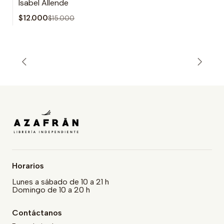
Isabel Allende
Agotado
$12.000
$15.000
Horarios
Lunes a sábado de 10 a 21 h
Domingo de 10 a 20 h
Contáctanos