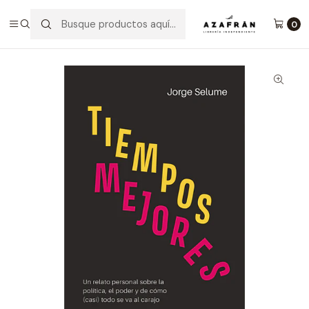
Inicio
Categorías
No ficción
Política Y Derecho
Tiempos Mejores
0