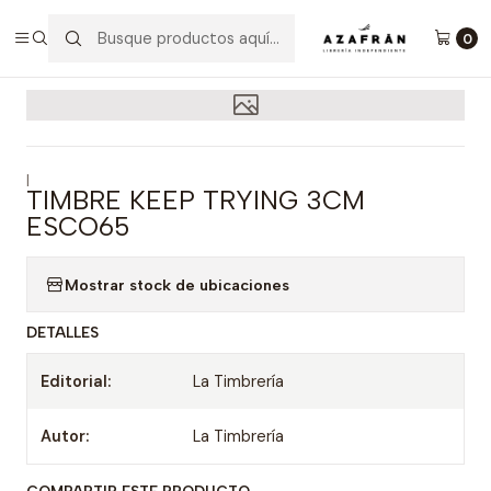
Inicio
Timbres
Timbre Keep Trying 3cm Esco65
0
|
TIMBRE KEEP TRYING 3CM
ESCO65
Mostrar stock de ubicaciones
DETALLES
Editorial:
La Timbrería
Autor:
La Timbrería