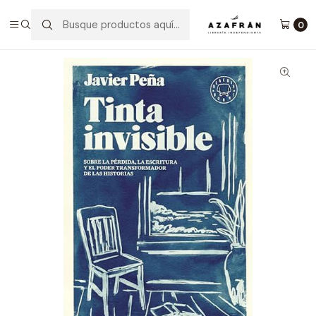
Inicio
Categorías
Novelas
Narrativa
Tinta Invisible
0