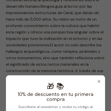
desarrollo humano.Bengoa guía al lector por las
impresionantes estructuras de Caral, que datan de
hace más de 5,000 años. Su relato se nutre de un
profundo conocimiento sobre la cultura que habitó
esta región y ofrece una perspectiva singular sobre el
impacto que tuvo la civilización en el entorno y en las
sociedades posteriores.El autor no solo describe los
hallazgos arqueológicos, como templos, pirámides y
otros monumentos, sino que también reflexiona sobre
el significado de estos restos materiales en la
construcción de la memoria histórica. A través de sus
páginas, se plantea la pregunta sobre la continuidad
✕
de las tradiciones y el legado que dejaron estas
🎁 📚
antiguas sociedades en la vida
10% de descuento en tu primera
contemporánea.Además, la narrativa de Bengoa se
compra
entrelaza con anécdotas personales y una conexión
Suscríbete al newsletter y recibe tu código al
emocional con el lugar. Cada capítulo se convierte en