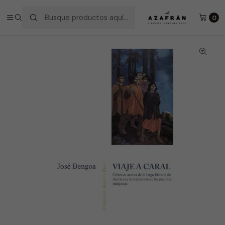
Inicio
Categorías
No ficción
Historia
Viaje A Caral
0