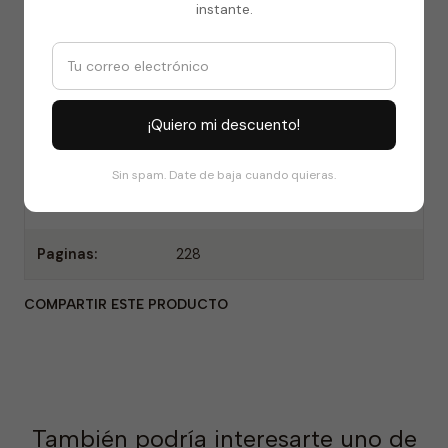
instante.
un viaje no solo físico, sino también espiritual, donde el
autor comparte su pasión por la historia y su deseo
de comprender mejor las raíces de la civilización.
DETALLES
¡Quiero mi descuento!
Autor:
José Bengoa
Sin spam. Date de baja cuando quieras.
Editorial:
Catalonia
Paginas:
228
COMPARTIR ESTE PRODUCTO
También podría interesarte uno de