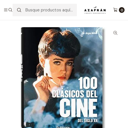
Inicio
Categorías
Artes
Cine
100 Clásicos Del Cine Del Siglo Xx
0