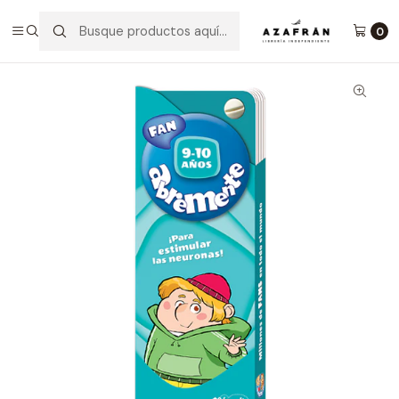
Inicio
Infantil y Juvenil
Juegos
Abremente Fan 9-10 Años
0