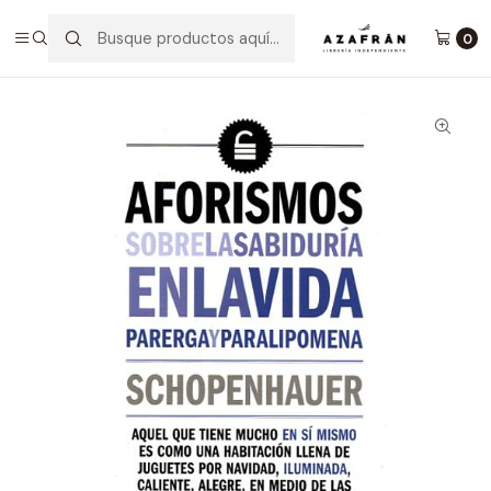
Inicio
Categorías
No ficción
Filosofía
Aforismos Sobre La Sabiduría En La Vida
0