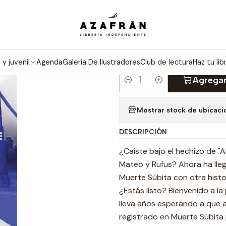
Inicio
Categorías
Novelas
Romántica
Al Final Muere El Primer
|
AL FINAL MU
l y juvenil
Agenda
Galería De Ilustradores
Club de lectura
Haz tu lib
Agregar
Cantidad
Mostrar stock de ubicaci
DESCRIPCIÓN
¿Caíste bajo el hechizo de "A
Mateo y Rufus? Ahora ha lle
Muerte Súbita con otra histo
¿Estás listo? Bienvenido a l
lleva años esperando a que a
registrado en Muerte Súbita 