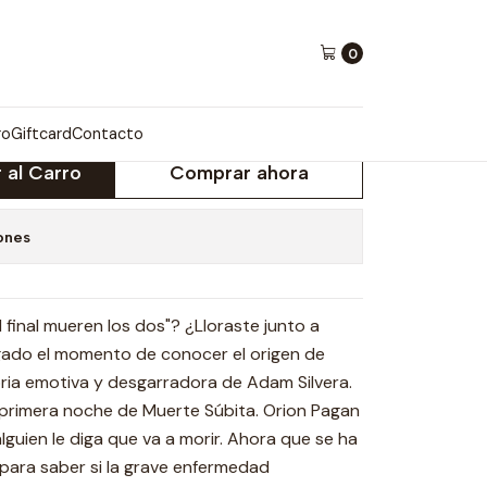
o
0
ERE EL PRIMERO
ro
Giftcard
Contacto
 al Carro
Comprar ahora
ones
l final mueren los dos"? ¿Lloraste junto a
gado el momento de conocer el origen de
ria emotiva y desgarradora de Adam Silvera.
a primera noche de Muerte Súbita. Orion Pagan
lguien le diga que va a morir. Ahora que se ha
para saber si la grave enfermedad