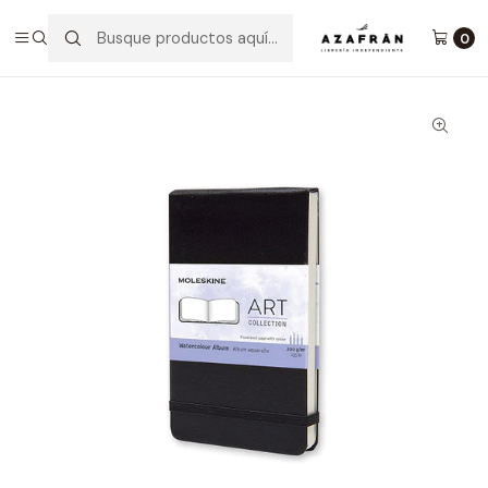
Inicio
Categorías
Papelería
Cuaderno De Acuarela - Tapa Dura - Pocket - Negro
0