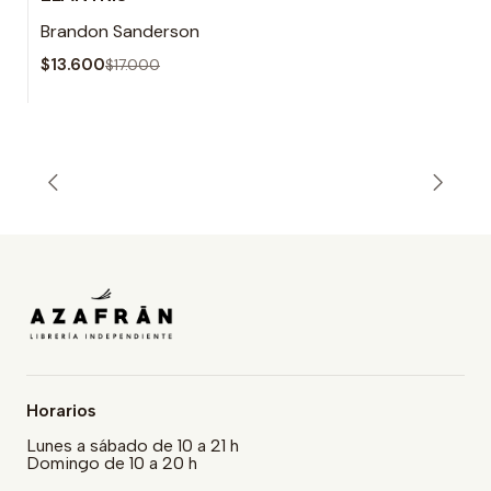
-20% OFF
Brandon Sanderson
Agotado
$13.600
$17.000
Horarios
Lunes a sábado de 10 a 21 h
Domingo de 10 a 20 h