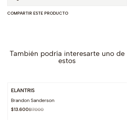
COMPARTIR ESTE PRODUCTO
También podría interesarte uno de
estos
ELANTRIS
-20% OFF
Brandon Sanderson
Agotado
$13.600
$17.000