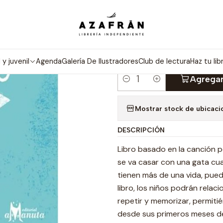
Inicio
Infantil y Juvenil
Infantil
Don Gato
|
DON GATO
l y juvenil
Agenda
Galería De Ilustradores
Club de lectura
Haz tu lib
Agregar
Cantidad
Mostrar stock de ubicaci
DESCRIPCIÓN
Libro basado en la canción 
se va casar con una gata cu
tienen más de una vida, pued
libro, los niños podrán relac
repetir y memorizar, permiti
desde sus primeros meses de 