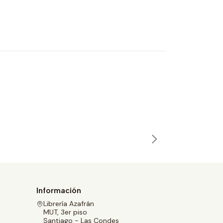
PIPI
Del Piano,
$17.990
Información
Librería Azafrán
MUT, 3er piso
Santiago - Las Condes