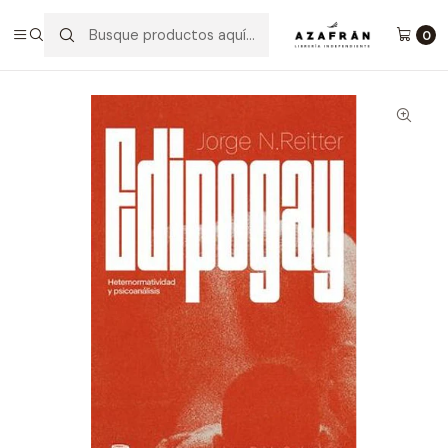
Inicio
Categorías
No ficción
Psicología
Edipo Gay - Heteronormatividad Y Psicoanálisis
0