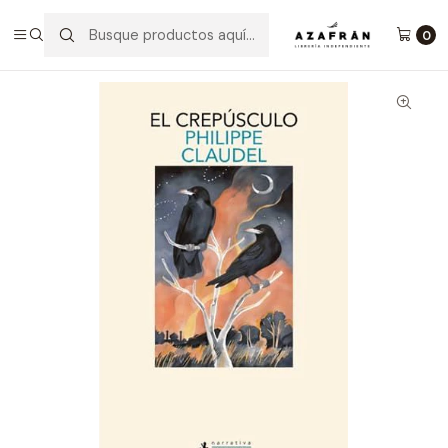
Inicio
Categorías
Novelas
Narrativa
El Crepúsculo
0