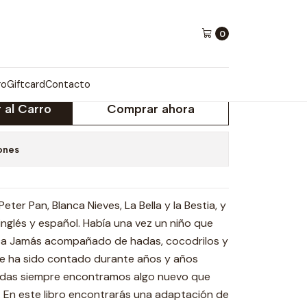
0
LA SELVA BILINGUE
ro
Giftcard
Contacto
 al Carro
Comprar ahora
ones
eter Pan, Blanca Nieves, La Bella y la Bestia, y
n inglés y español. Había una vez un niño que
unca Jamás acompañado de hadas, cocodrilos y
que ha sido contado durante años y años
adas siempre encontramos algo nuevo que
. En este libro encontrarás una adaptación de