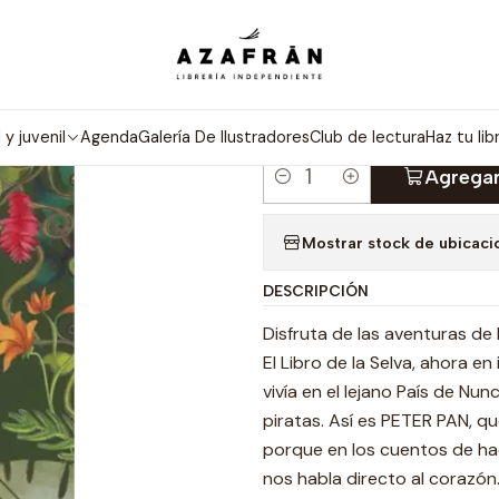
Inicio
Infantil y Juvenil
Infantil
El Libro De La Selva Bilingue
|
EL LIBRO DE 
l y juvenil
Agenda
Galería De Ilustradores
Club de lectura
Haz tu lib
Agregar
Cantidad
Mostrar stock de ubicaci
DESCRIPCIÓN
Disfruta de las aventuras de P
El Libro de la Selva, ahora e
vivía en el lejano País de N
piratas. Así es PETER PAN, 
porque en los cuentos de h
nos habla directo al corazón