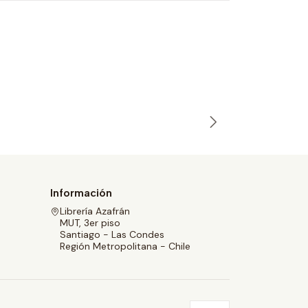
LAS CRÓN
C. S. Lewis
$19.990
Información
Librería Azafrán
MUT, 3er piso
Santiago - Las Condes
Región Metropolitana - Chile