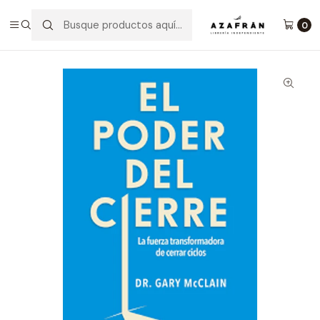
Inicio
Categorías
Salud y bienestar
Crecimiento Personal
El Poder Del Cierre
0