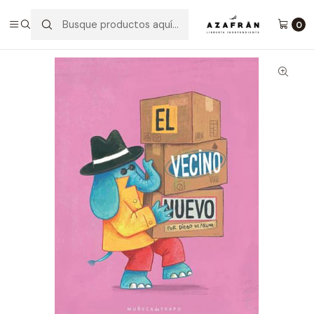
Inicio
Infantil y Juvenil
Infantil
El Vecino Nuevo
0