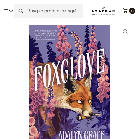
Inicio
Infantil y Juvenil
Juvenil
Foxglove
0