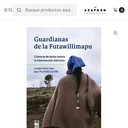
Inicio
Categorías
No ficción
Crónica
Guardianas De La Futawillimapu
0