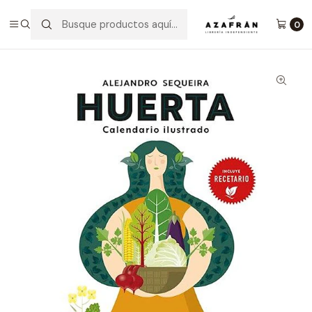
Inicio
Categorías
No ficción
Naturaleza
Huerta - Calendario Ilustrado Y Recetario
0