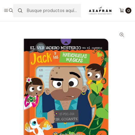
Inicio
Infantil y Juvenil
Infantil
Jack Y Las Habichuelas Mágicas
0