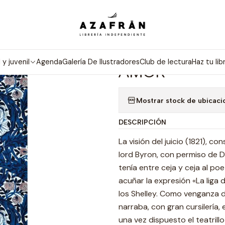
Inicio
Categorías
Poesía
La Visión Del Juicio Poemas De Amor
|
LA VISIÓN DE
l y juvenil
Agenda
Galería De Ilustradores
Club de lectura
Haz tu lib
AMOR
Mostrar stock de ubicaci
DESCRIPCIÓN
La visión del juicio (1821), 
lord Byron, con permiso de 
tenía entre ceja y ceja al po
acuñar la expresión «La liga d
los Shelley. Como venganza 
narraba, con gran cursilería, e
una vez dispuesto el teatrill