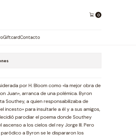
0
L JUICIO POEMAS DE
ro
Giftcard
Contacto
ones
considerada por H. Bloom como «la mejor obra de
Don Juan», arranca de una polémica. Byron
eta Southey, a quien responsabilizaba de
el incesto» para insultarle a él y a sus amigos,
decidió parodiar el poema donde Southey
l ascenso a los cielos del rey Jorge III. Pero
o paródico a Byron se le dispararon los