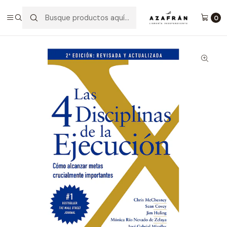
Inicio
Categorías
No ficción
Economía Y Negocios
Las 4 Discipinas De La Ejecución
0