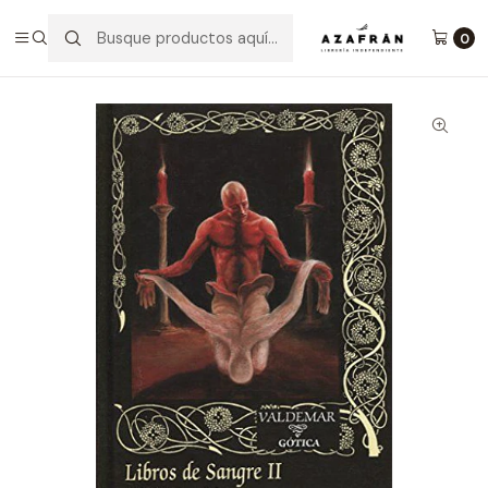
Inicio
Categorías
Novelas
Terror Y Ciencia Ficción
Libros De Sangre Ii (Volúmenes Iv, V Y Vi)
0