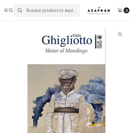
Inicio
Categorías
Novelas
Literatura Chilena
Matar Al Mandinga
0