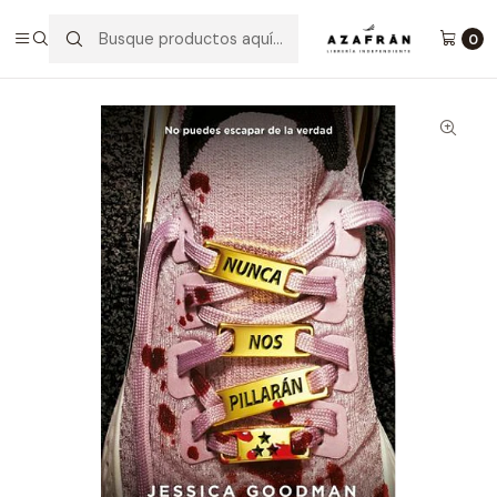
Inicio
Categorías
Novelas
Policial Y Thriller
Nunca Nos Pillarán
0