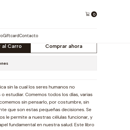
0
UERPO
ro
Giftcard
Contacto
 al Carro
Comprar ahora
ones
ca sin la cual los seres humanos no
o estudiar. Comemos todos los días, varias
 comemos sin pensarlo, por costumbre, sin
nte que son estas pequeñas decisiones. Se
os le permite a nuestras células funcionar, y
el fundamental en nuestra salud. Este libro