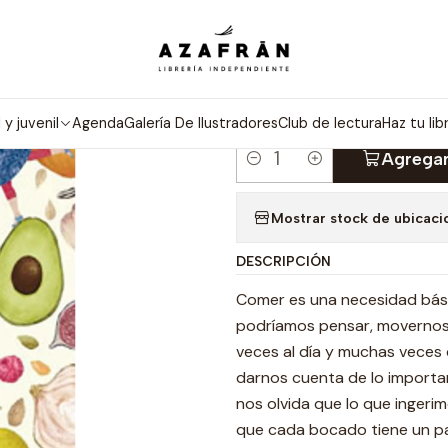
Inicio
Infantil y Juvenil
Infantil
Nutre Tu Cuerpo
|
NUTRE TU C
l y juvenil
Agenda
Galería De Ilustradores
Club de lectura
Haz tu lib
Agregar
Cantidad
Mostrar stock de ubicaci
DESCRIPCIÓN
Comer es una necesidad bási
podríamos pensar, movernos 
veces al día y muchas veces
darnos cuenta de lo importa
nos olvida que lo que ingerim
que cada bocado tiene un pap