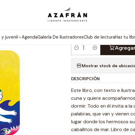
Inicio
Infantil y Juvenil
Infantil
Olas Vienen Olas Van
|
OLAS VIENEN
l y juvenil
Agenda
Galería De Ilustradores
Club de lectura
Haz tu lib
Agregar
Cantidad
Mostrar stock de ubicaci
DESCRIPCIÓN
Este libro, con texto e ilust
cuna y quiere acompañarnos 
dormir. Todo en él invita a l
palabras, que van y vienen c
lugar donde los hermosos su
caballitos de mar. Libro de