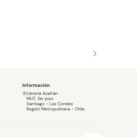
¿LOBO, 
Ojeda, Ber
$9.990
Información
Librería Azafrán
MUT, 3er piso
Santiago - Las Condes
Región Metropolitana - Chile