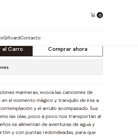
0
 OLAS VAN
ro
Giftcard
Contacto
 al Carro
Comprar ahora
ones
raciones marineras, evoca las canciones de
en el momento mágico y tranquilo de irse a
a contemplación y el arrullo acompasado. Sus
omo las olas, poco a poco nos transportan al
eños se alimentan de aventuras de agua y
 cartón y con puntas redondeadas, para que