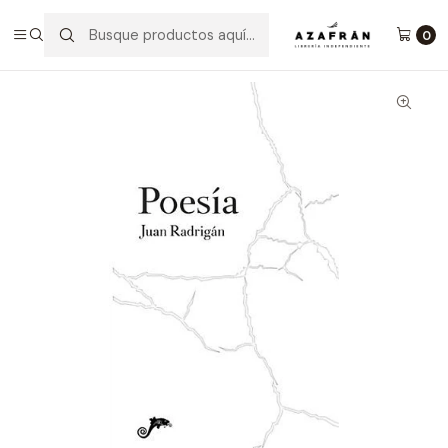
Inicio
Categorías
Poesía
Poesía
0