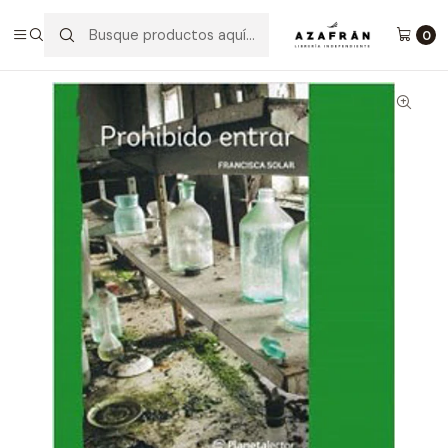
Inicio
Infantil y Juvenil
Juvenil
Prohibido Entrar
0