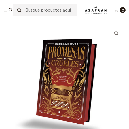
Inicio
Categorías
Novelas
Romántica
Promesas Crueles (Ed. Limitada)
0